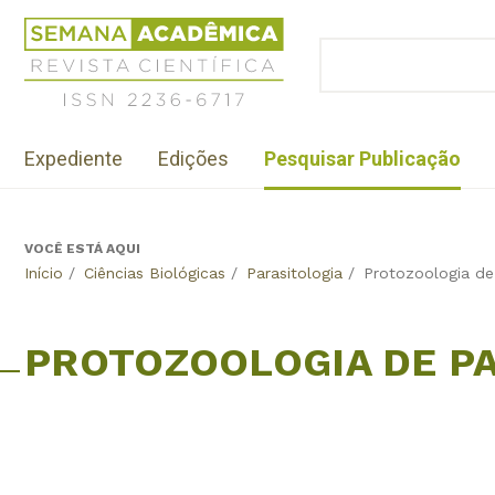
Jump
Revista
to
Científica
BUSCAR
navigation
Formulário
Semana
de
Acadêmica
busca
ISSN
Menu
2236-
Expediente
Edições
Pesquisar Publicação
institutional
6717
VOCÊ ESTÁ AQUI
Back
Início
/
Ciências Biológicas
/
Parasitologia
/
Protozoologia de
to
top
PROTOZOOLOGIA DE P