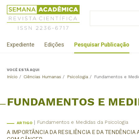
Jump
Revista
to
Científica
BUSCAR
navigation
Formulário
Semana
de
Acadêmica
busca
ISSN
Menu
2236-
Expediente
Edições
Pesquisar Publicação
institutional
6717
VOCÊ ESTÁ AQUI
Back
Início
/
Ciências Humanas
/
Psicologia
/
Fundamentos e Medid
to
top
FUNDAMENTOS E MEDI
Fundamentos e Medidas da Psicologia
ARTIGO
A IMPORTÂNCIA DA RESILIÊNCIA E DA TENDÊNCIA