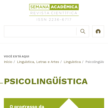
Jump
Revista
to
Científica
navigation
Semana
Acadêmica
BUSCAR
ISSN
Formulário
2236-
de
6717
busca
VOCÊ ESTÁ AQUI
Back
Início
/
Linguística, Letras e Artes
/
Linguística
/
Psicolingüísti
to
top
PSICOLINGÜÍSTICA
O progresso da