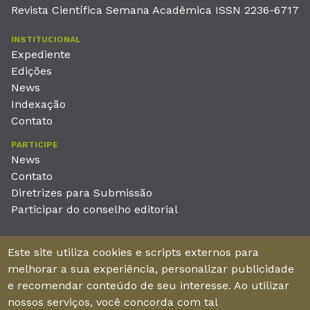
Revista Científica Semana Acadêmica ISSN 2236-6717
INSTITUCIONAL
Expediente
Edições
News
Indexação
Contato
PARTICIPE
News
Contato
Diretrizes para Submissão
Participar do conselho editorial
EDITORA
Este site utiliza cookies e scripts externos para
Unieducar Inteligência Educacional Ltda
melhorar a sua experiência, personalizar publicidade
CNPJ: 05.569.970/0001-26
e recomendar conteúdo de seu interesse. Ao utilizar
Av. Desembargador Moreira, No. 2001 – 11º andar - Bairro
nossos serviços, você concorda com tal
Aldeota