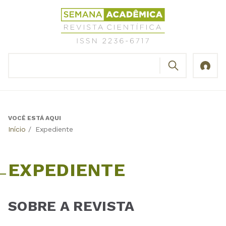
Jump
Revista
to
Científica
navigation
Semana
Acadêmica
BUSCAR
ISSN
Formulário
2236-
de
6717
busca
VOCÊ ESTÁ AQUI
Back
Início
/
Expediente
to
top
EXPEDIENTE
SOBRE A REVISTA