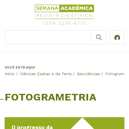
Jump
Revista
to
Científica
navigation
Semana
Acadêmica
BUSCAR
ISSN
Formulário
2236-
de
6717
busca
VOCÊ ESTÁ AQUI
Back
Início
/
Ciências Exatas e da Terra
/
Geociências
/
Fotogrametr
to
top
FOTOGRAMETRIA
O progresso da