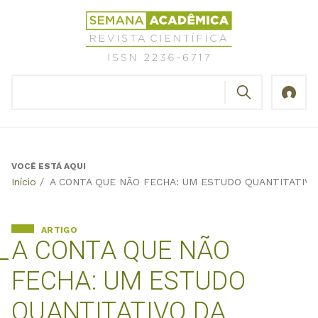
Jump
Revista
to
Científica
navigation
Semana
Acadêmica
BUSCAR
ISSN
Formulário
2236-
de
6717
busca
VOCÊ ESTÁ AQUI
Back
Início
/
A CONTA QUE NÃO FECHA: UM ESTUDO QUANTITATIV
to
top
ARTIGO
A CONTA QUE NÃO
FECHA: UM ESTUDO
QUANTITATIVO DA